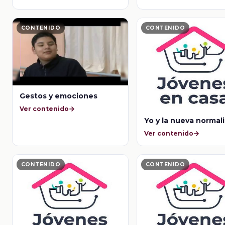
CONTENIDO
CONTENIDO
Gestos y emociones
Ver contenido
Yo y la nueva normal
Ver contenido
CONTENIDO
CONTENIDO