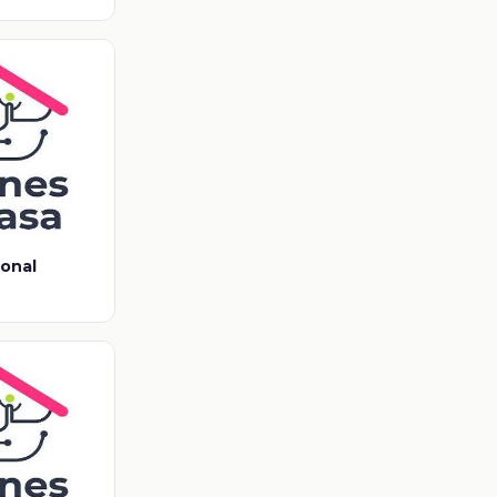
ional