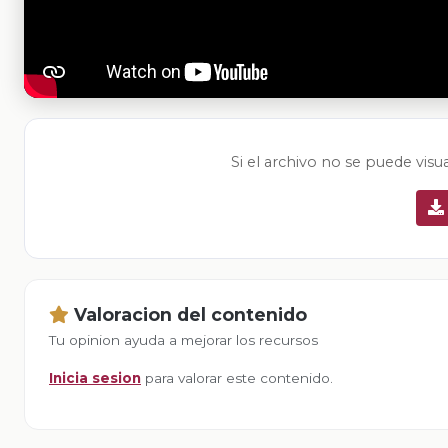
Si el archivo no se puede visu
Valoracion del contenido
Tu opinion ayuda a mejorar los recursos
Inicia sesion
para valorar este contenido.