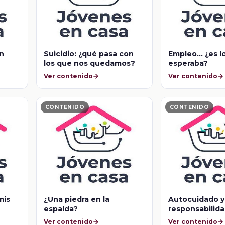
an
Suicidio: ¿qué pasa con
Empleo... ¿es l
los que nos quedamos?
esperaba?
Ver contenido
Ver contenido
CONTENIDO
CONTENIDO
mis
¿Una piedra en la
Autocuidado y
espalda?
responsabilid
compartida
Ver contenido
Ver contenido