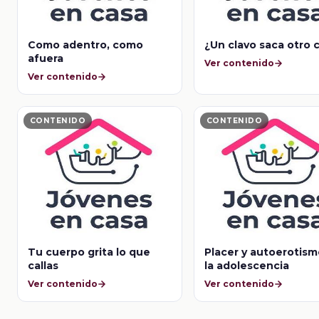
Como adentro, como
¿Un clavo saca otro 
afuera
Ver contenido
Ver contenido
CONTENIDO
CONTENIDO
Tu cuerpo grita lo que
Placer y autoerotis
callas
la adolescencia
Ver contenido
Ver contenido