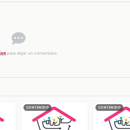
ion
para dejar un comentario.
CONTENIDO
CONTENIDO