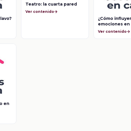
Teatro: la cuarta pared
Ver contenido
clavo?
¿Cómo influyen
emociones en 
Ver contenido
mo en