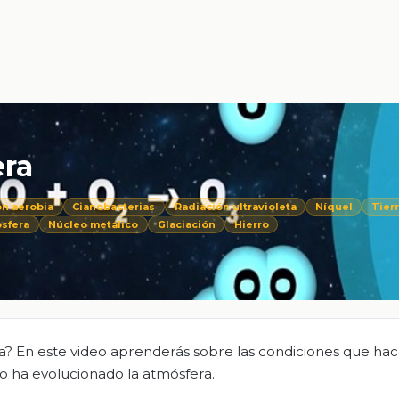
era
ón aerobia
Cianobacterias
Radiación ultravioleta
Níquel
Tier
sfera
Núcleo metálico
Glaciación
Hierro
rra? En este video aprenderás sobre las condiciones que ha
o ha evolucionado la atmósfera.