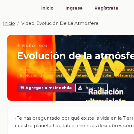
Inicio
Ingresa
Regístrate
Inicio
Video: Evolución De La Atmósfera
📎 VIDEO · MP4
Evolución de la atmósf
Fotosíntesis
Dióxido de carbono
Planetas
Respiraci
Evolución de la atmósfera
Metano
Luz solar
Magneto
Descargar
🎒 Agregar a mi Mochila
¿Te has preguntado por qué existe la vida en la Tie
nuestro planeta habitable, mientras descubres cóm