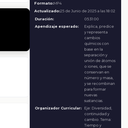
Formato:
MP4
Actualizado:
25 de Junio de 2025 a las 18:02
Duración:
05:31:00
Apendizaje esperado:
Explica, predice
y representa
cambios
químicos con
base en la
separación y
unión de átomos
o iones, que se
conservan en
número y masa,
y se recombinan
para formar
nuevas
sustancias.
Organizador Curricular:
Eje: Diversidad,
continuidad y
cambio. Tema:
Tiempo y