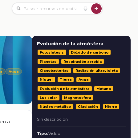
Evolución de la atmósfera
Fotosíntesis
Dióxido de carbono
Planetas
Respiración aerobia
Cianobacterias
Radiación ultravioleta
ra
Agua
Níquel
Tierra
Agua
Evolución de la atmósfera
Metano
Luz solar
Magnetosfera
Núcleo metálico
Glaciación
Hierro
Sin descripción
cen a
Tipo:
Video