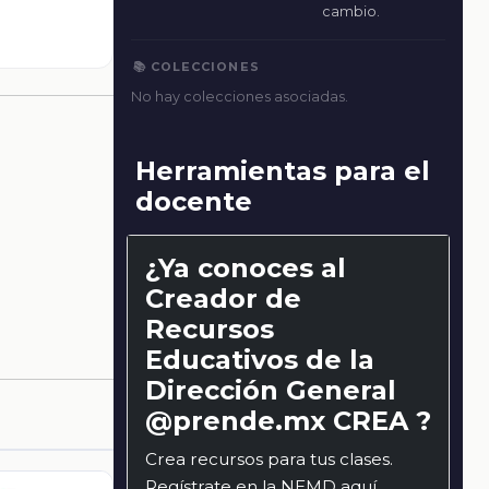
cambio.
📚 COLECCIONES
No hay colecciones asociadas.
Herramientas para el
docente
¿Ya conoces al
Creador de
Recursos
Educativos de la
Dirección General
@prende.mx CREA ?
Crea recursos para tus clases.
Regístrate en la NEMD
aquí
.