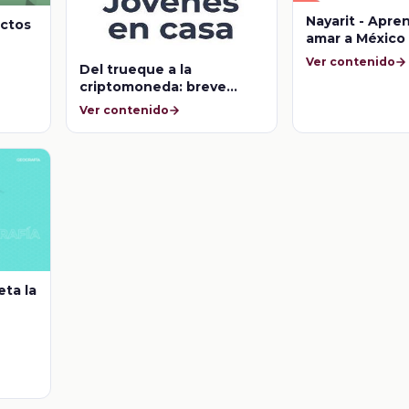
Nayarit - Apre
ectos
amar a México
Ver contenido
Del trueque a la
criptomoneda: breve
historia del dinero
Ver contenido
eta la