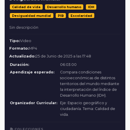
Calidad de vida
Desarrollo humano
IDH
Desigualdad mundial
PIB
Escolaridad
Sin descripción
Tipo:
Video
Formato:
MP4
Actualizado:
25 de Junio de 2025 a las 17:48
Duración:
06:03:00
Apendizaje esperado:
Compara condiciones
socioeconómicas de distintos
territorios del mundo mediante
la interpretación del Índice de
Desarrollo Humano (IDH).
Organizador Curricular:
Eje: Espacio geográfico y
ciudadanía. Tema: Calidad de
vida.
📚 COLECCIONES