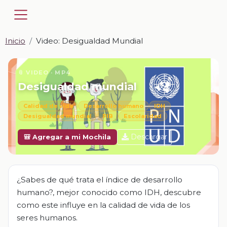
Inicio
Video: Desigualdad Mundial
📎 VIDEO · MP4
Desigualdad mundial
Calidad de vida
Desarrollo humano
IDH
Desigualdad mundial
PIB
Escolaridad
Descargar
🎒 Agregar a mi Mochila
¿Sabes de qué trata el índice de desarrollo
humano?, mejor conocido como IDH, descubre
como este influye en la calidad de vida de los
seres humanos.