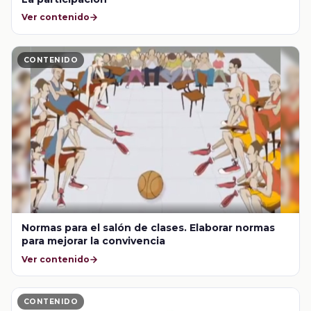
Ver contenido
CONTENIDO
Normas para el salón de clases. Elaborar normas
para mejorar la convivencia
Ver contenido
CONTENIDO