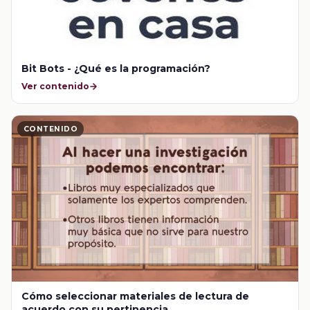
Bit Bots - ¿Qué es la programación?
Ver contenido
CONTENIDO
Cómo seleccionar materiales de lectura de
acuerdo con su pertinencia