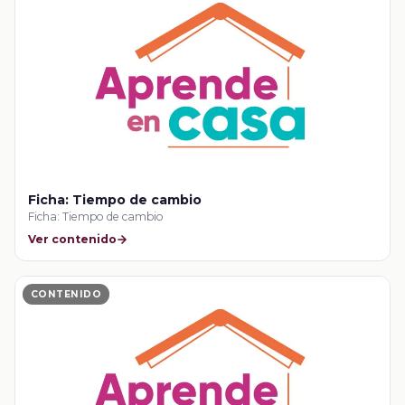
Ficha: Tiempo de cambio
Ficha: Tiempo de cambio
Ver contenido
CONTENIDO