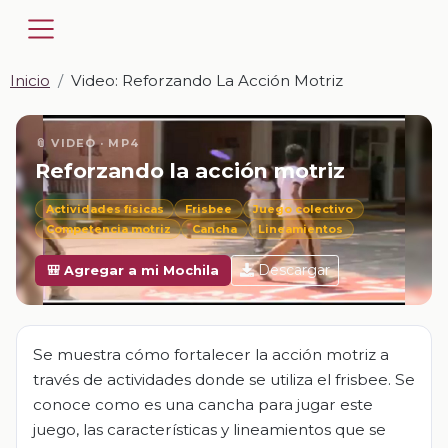
Inicio
Video: Reforzando La Acción Motriz
📎 VIDEO · MP4
Reforzando la acción motriz
Actividades físicas
Frisbee
Juego colectivo
Competencia motriz
Cancha
Lineamientos
Descargar
🎒 Agregar a mi Mochila
Se muestra cómo fortalecer la acción motriz a
través de actividades donde se utiliza el frisbee. Se
conoce como es una cancha para jugar este
juego, las características y lineamientos que se