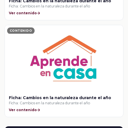
Ficha: Cambios en la naturaleza durante el año
Ficha: Cambios en la naturaleza durante el año
Ver contenido
CONTENIDO
Ficha: Cambios en la naturaleza durante el año
Ficha: Cambios en la naturaleza durante el año
Ver contenido