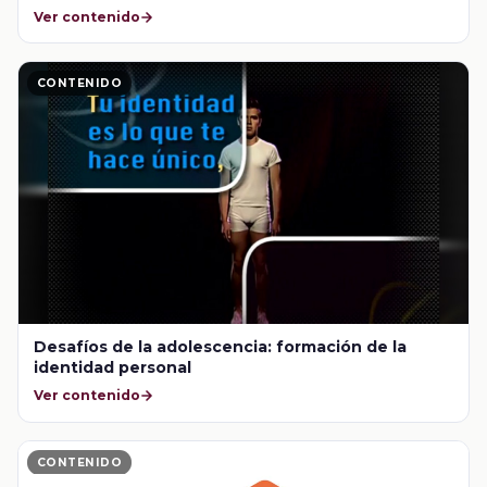
Ver contenido
CONTENIDO
Desafíos de la adolescencia: formación de la
identidad personal
Ver contenido
CONTENIDO