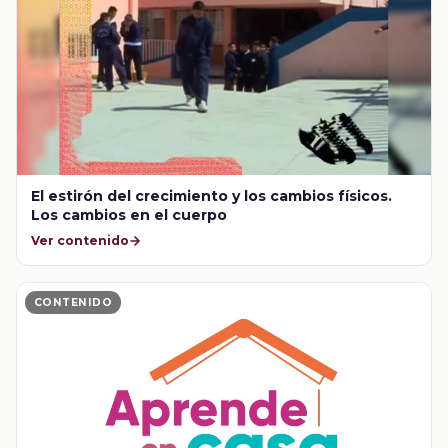
El estirón del crecimiento y los cambios físicos.
Los cambios en el cuerpo
Ver contenido
CONTENIDO