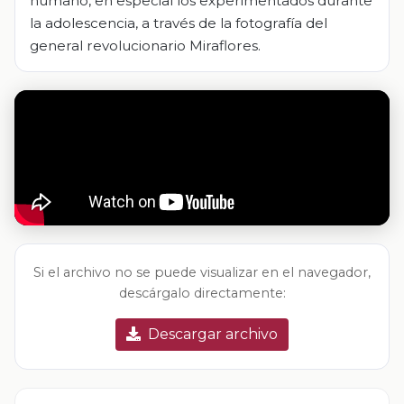
humano, en especial los experimentados durante
la adolescencia, a través de la fotografía del
general revolucionario Miraflores.
Si el archivo no se puede visualizar en el navegador,
descárgalo directamente:
Descargar archivo