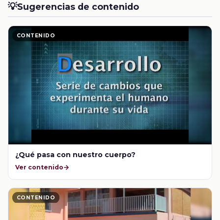
💡
Sugerencias de contenido
CONTENIDO
¿Qué pasa con nuestro cuerpo?
Ver contenido
CONTENIDO