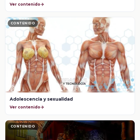
Ver contenido
CONTENIDO
Adolescencia y sexualidad
Ver contenido
CONTENIDO