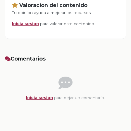
Valoracion del contenido
Tu opinion ayuda a mejorar los recursos
Inicia sesion
para valorar este contenido.
Comentarios
Inicia sesion
para dejar un comentario.