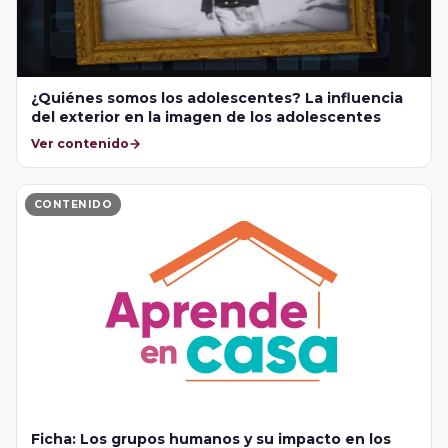
¿Quiénes somos los adolescentes? La influencia
del exterior en la imagen de los adolescentes
Ver contenido
CONTENIDO
Ficha: Los grupos humanos y su impacto en los