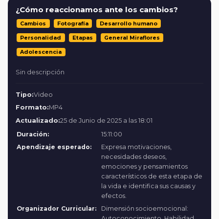
¿Cómo reaccionamos ante los cambios?
Cambios
Fotografía
Desarrollo humano
Personalidad
Etapas
General Miraflores
Adolescencia
Sin descripción
Tipo:
Video
Formato:
MP4
Actualizado:
25 de Junio de 2025 a las 18:01
Duración:
15:11:00
Apendizaje esperado:
Expresa motivaciones,
necesidades deseos,
emociones y pensamientos
característicos de esta etapa de
la vida e identifica sus causas y
efectos.
Organizador Curricular:
Dimensión socioemocional:
Autoconocimiento. Habilidad