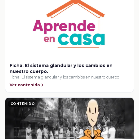
Ficha: El sistema glandular y los cambios en
nuestro cuerpo.
Ficha: El sistema glandular y los cambios en nuestro cuerpo.
Ver contenido
CONTENIDO