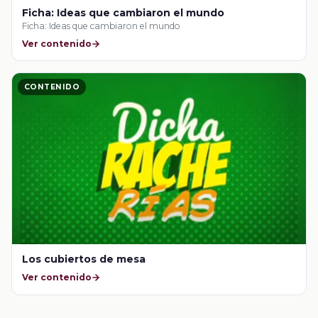
Ficha: Ideas que cambiaron el mundo
Ficha: Ideas que cambiaron el mundo
Ver contenido
CONTENIDO
Los cubiertos de mesa
Ver contenido