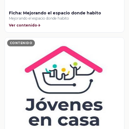
Ficha: Mejorando el espacio donde habito
Mejorando el espacio donde habito
Ver contenido
CONTENIDO