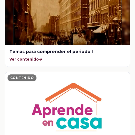
Temas para comprender el periodo I
Ver contenido
CONTENIDO