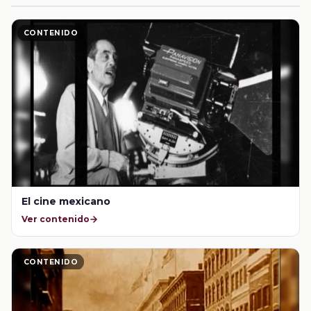
CONTENIDO
El cine mexicano
Ver contenido
CONTENIDO