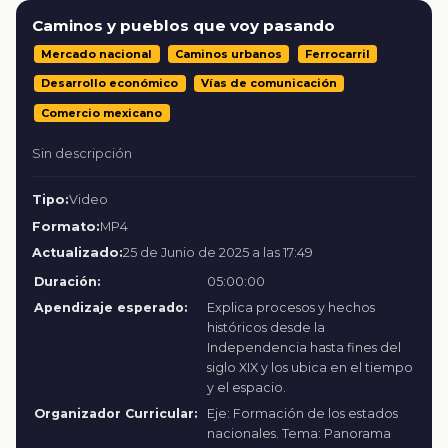
Caminos y pueblos que voy pasando
Mercado nacional
Caminos urbanos
Ferrocarril
Desarrollo económico
Vías de comunicación
Comercio mexicano
Sin descripción
Tipo:
Video
Formato:
MP4
Actualizado:
25 de Junio de 2025 a las 17:49
Duración:
05:00:00
Apendizaje esperado:
Explica procesos y hechos
históricos desde la
Independencia hasta fines del
siglo XIX y los ubica en el tiempo
y el espacio.
Organizador Curricular:
Eje: Formación de los estados
nacionales. Tema: Panorama