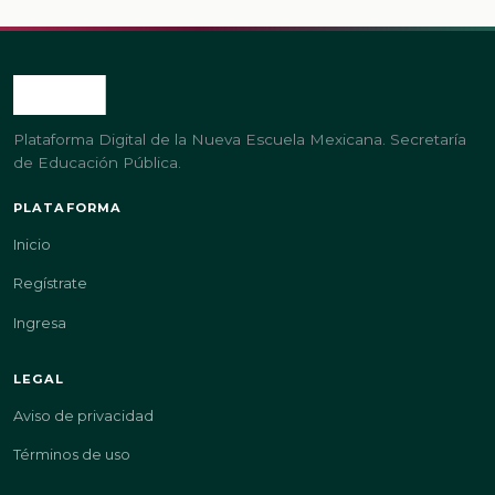
Plataforma Digital de la Nueva Escuela Mexicana. Secretaría
de Educación Pública.
PLATAFORMA
Inicio
Regístrate
Ingresa
LEGAL
Aviso de privacidad
Términos de uso