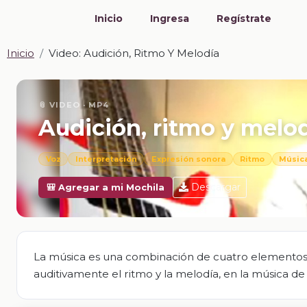
Inicio
Ingresa
Regístrate
Inicio
Video: Audición, Ritmo Y Melodía
📎 VIDEO · MP4
Audición, ritmo y melo
Voz
Interpretación
Expresión sonora
Ritmo
Músic
Descargar
🎒 Agregar a mi Mochila
La música es una combinación de cuatro elementos bá
auditivamente el ritmo y la melodía, en la música de 