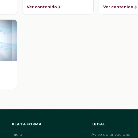
Estado mexic
Ver contenido
Ver contenido
PLATAFORMA
LEGAL
Inicio
Aviso de privacidad