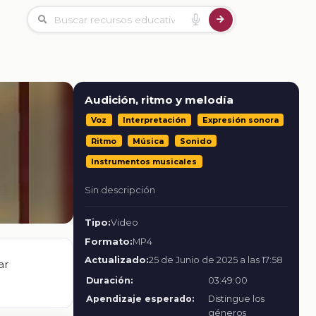
Audición, ritmo y melodía
Voz
Interpretación
Expresión sonora
Ritmo
Música
Sonido
Instrumentos musicales
Sin descripción
Tipo:
Video
Formato:
MP4
Actualizado:
25 de Junio de 2025 a las 17:58
ar
Duración:
03:49:00
Apendizaje esperado:
Distingue los
géneros