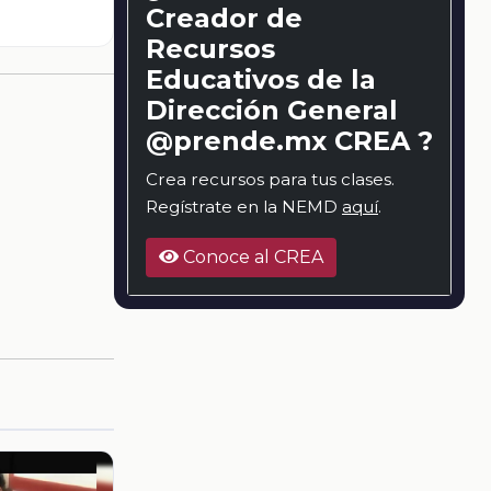
Creador de
Recursos
Educativos de la
Dirección General
@prende.mx CREA ?
Crea recursos para tus clases.
Regístrate en la NEMD
aquí
.
Conoce al CREA