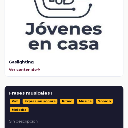
Gaslighting
Ver contenido
Frases musicales I
Voz
Expresión sonora
Ritmo
Música
Sonido
Melodía
Sin descripción