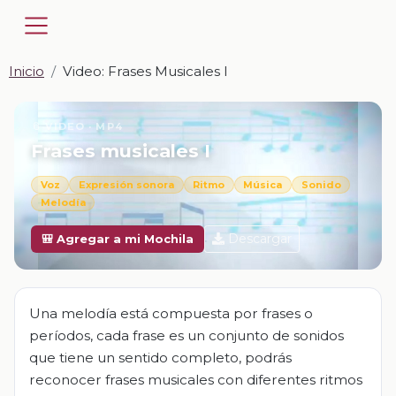
Inicio
Video: Frases Musicales I
📎 VIDEO · MP4
Frases musicales I
Voz
Expresión sonora
Ritmo
Música
Sonido
Melodía
Descargar
🎒 Agregar a mi Mochila
Una melodía está compuesta por frases o
períodos, cada frase es un conjunto de sonidos
que tiene un sentido completo, podrás
reconocer frases musicales con diferentes ritmos