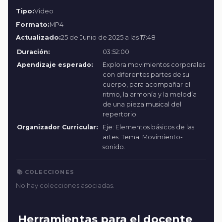
Tipo:
Video
Formato:
MP4
Actualizado:
25 de Junio de 2025 a las 17:48
Duración:
03:52:00
Apendizaje esperado:
Explora movimientos corporales
con diferentes partes de su
cuerpo, para acompañar el
ritmo, la armonía y la melodía
de una pieza musical del
repertorio.
Organizador Curricular:
Eje: Elementos básicos de las
artes. Tema: Movimiento-
sonido.
📚 COLECCIONES
No hay colecciones asociadas.
Herramientas para el docente