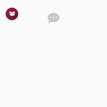
Inicia sesion
para dejar un comentario.
💡
Sugerencias de contenido
CONTENIDO