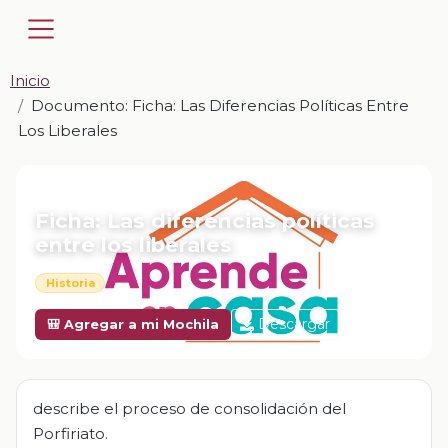
Inicio
Documento: Ficha: Las Diferencias Políticas Entre
Los Liberales
📎 DOCUMENTO · DOCX
Ficha: Las diferencias políticas
entre los liberales
Historia
Descargar
🎒 Agregar a mi Mochila
describe el proceso de consolidación del
Porfiriato.