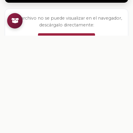
Si el archivo no se puede visualizar en el navegador,
descárgalo directamente:
Descargar archivo
Valoracion del contenido
Tu opinion ayuda a mejorar los recursos
Inicia sesion
para valorar este contenido.
Comentarios