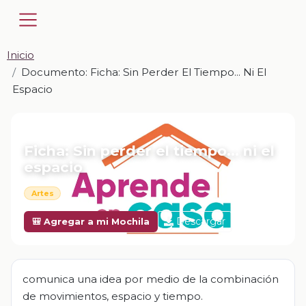
Inicio
Documento: Ficha: Sin Perder El Tiempo... Ni El
Espacio
📎 DOCUMENTO · DOCX
Ficha: Sin perder el tiempo... ni el
espacio
Artes
Descargar
🎒 Agregar a mi Mochila
comunica una idea por medio de la combinación
de movimientos, espacio y tiempo.