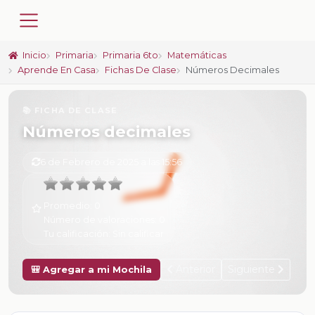
Inicio
Primaria
Primaria 6to
Matemáticas
Aprende En Casa
Fichas De Clase
Números Decimales
📚 FICHA DE CLASE
Números decimales
6 de Febrero de 2025 a las 15:56
Promedio:
0
Número de valoraciones:
0
Tu calificación:
Sin calificar
Anterior
Siguiente
🎒 Agregar a mi Mochila