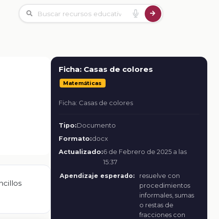
Ficha: Casas de colores
Matemáticas
Ficha: Casas de colores
Tipo:
Documento
Formato:
docx
Actualizado:
6 de Febrero de 2025 a las
15:37
Apendizaje esperado:
resuelve con
cillos
procedimientos
informales, sumas
o restas de
fracciones con