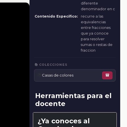
diferente
denominador en c
Contenido Específico:
recurre a las
equivalencias
entre fracciones
que ya conoce
para resolver
sumas o restas de
fraccion
📚 COLECCIONES
📚
Casas de colores
🎒
Herramientas para el
docente
¿Ya conoces al