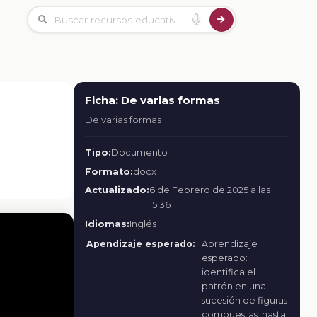
Ficha: De varias formas
De varias formas
Tipo:
Documento
Formato:
docx
Actualizado:
6 de Febrero de 2025 a las
15:36
Idiomas:
Inglés
Apendizaje esperado:
Aprendizaje
esperado:
identifica el
patrón en una
sucesión de figuras
compuestas, hasta