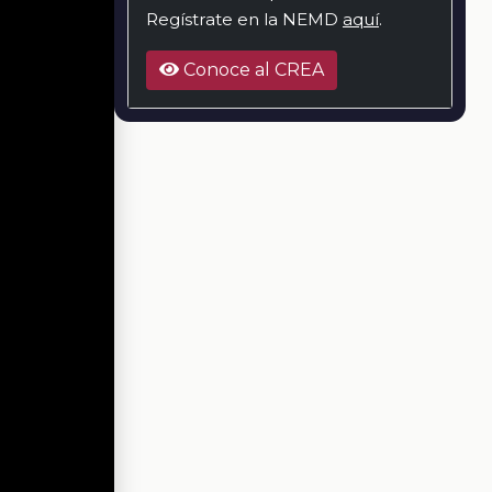
Regístrate en la NEMD
aquí
.
Conoce al CREA