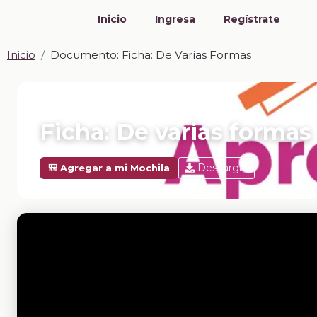
Inicio
Ingresa
Regístrate
Inicio
Documento: Ficha: De Varias Formas
📎 DOCUMENTO · DOCX
Ficha: De varias formas
Descargar
🎒 Agregar a mi Mochila