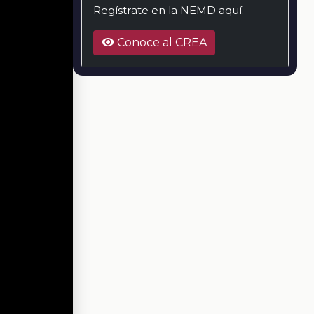
Regístrate en la NEMD
aquí
.
Conoce al CREA