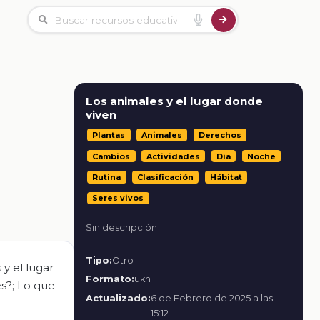
Los animales y el lugar donde
viven
Plantas
Animales
Derechos
Cambios
Actividades
Día
Noche
Rutina
Clasificación
Hábitat
Seres vivos
Sin descripción
Tipo:
Otro
y el lugar
Formato:
ukn
s?; Lo que
Actualizado:
6 de Febrero de 2025 a las
15:12