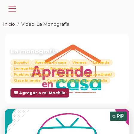
Inicio
Video: La Monografía
📎 VIDEO · MP4
La monografía
Español
Aprende en casa
Viernes
Leyenda
Lengua Materna
Riqueza cultural
Pueblos indígenas
Monografía
Lengua náhuatl
Clase bilingüe
Características de la monografía
Descargar
🎒 Agregar a mi Mochila
⧉ PiP