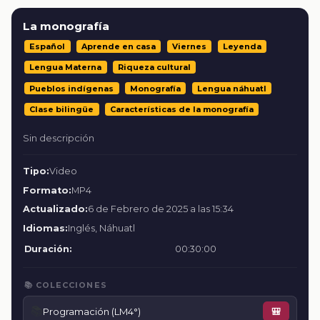
La monografía
Español
Aprende en casa
Viernes
Leyenda
Lengua Materna
Riqueza cultural
Pueblos indígenas
Monografía
Lengua náhuatl
Clase bilingüe
Características de la monografía
Sin descripción
Tipo:
Video
Formato:
MP4
Actualizado:
6 de Febrero de 2025 a las 15:34
Idiomas:
Inglés, Náhuatl
Duración:
00:30:00
📚 COLECCIONES
📚
Programación (LM4°)
🎒