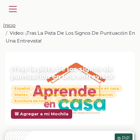
Inicio
Video: ¡Tras La Pista De Los Signos De Puntuación En
Una Entrevista!
📎 VIDEO · MP4
¡Tras la pista de los signos de
puntuación en una entrevista!
Español
Signos de puntuación
Aprende en casa
Martes
Lengua Materna
Obtener información
Escritura de textos
Reporte de entrevista
Descargar
🎒 Agregar a mi Mochila
⧉ PiP