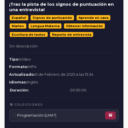
¡Tras la pista de los signos de puntuación en
una entrevista!
Español
Signos de puntuación
Aprende en casa
Martes
Lengua Materna
Obtener información
Escritura de textos
Reporte de entrevista
Sin descripción
Tipo:
Video
Formato:
MP4
Actualizado:
6 de Febrero de 2025 a las 15:34
Idiomas:
Inglés
Duración:
00:30:00
📚 COLECCIONES
📚
Programación (LM4°)
🎒