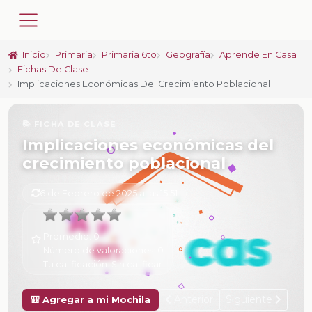
Inicio
Primaria
Primaria 6to
Geografía
Aprende En Casa
Fichas De Clase
Implicaciones Económicas Del Crecimiento Poblacional
📚 FICHA DE CLASE
Implicaciones económicas del
crecimiento poblacional
6 de Febrero de 2025 a las 15:51
Promedio:
0
Número de valoraciones:
0
Tu calificación:
Sin calificar
Anterior
Siguiente
🎒 Agregar a mi Mochila