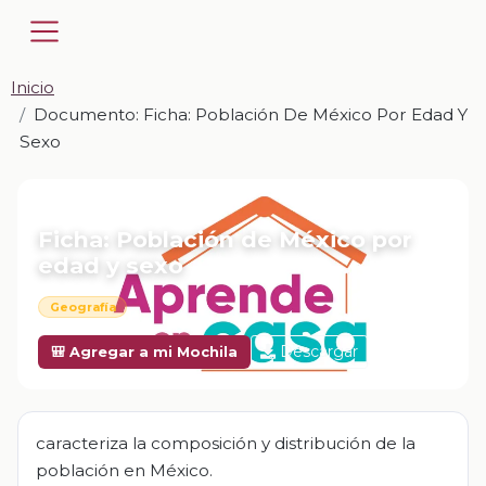
Inicio
Documento: Ficha: Población De México Por Edad Y
Sexo
📎 DOCUMENTO · DOCX
Ficha: Población de México por
edad y sexo
Geografía
Descargar
🎒 Agregar a mi Mochila
caracteriza la composición y distribución de la
población en México.