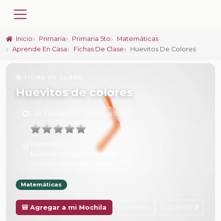
Inicio
Primaria
Primaria 5to
Matemáticas
Aprende En Casa
Fichas De Clase
Huevitos De Colores
📚 FICHA DE CLASE
Huevitos de colores
6 de Febrero de 2025 a las 15:47
Promedio:
0
Número de valoraciones:
0
Tu calificación:
Sin calificar
Matemáticas
Anterior
Siguiente
🎒 Agregar a mi Mochila