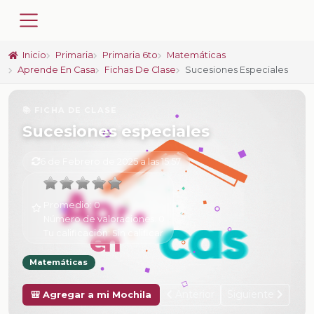
Inicio
Primaria
Primaria 6to
Matemáticas
Aprende En Casa
Fichas De Clase
Sucesiones Especiales
📚 FICHA DE CLASE
Sucesiones especiales
6 de Febrero de 2025 a las 15:57
Promedio:
0
Número de valoraciones:
0
Tu calificación:
Sin calificar
Matemáticas
Anterior
Siguiente
🎒 Agregar a mi Mochila