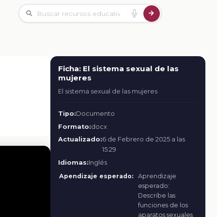
Ficha: El sistema sexual de las
mujeres
El sistema sexual de las mujeres
Tipo:
Documento
Formato:
docx
Actualizado:
6 de Febrero de 2025 a las
15:29
Idiomas:
Inglés
Apendizaje esperado:
Aprendizaje
esperado:
Describe las
funciones de los
aparatos sexuales