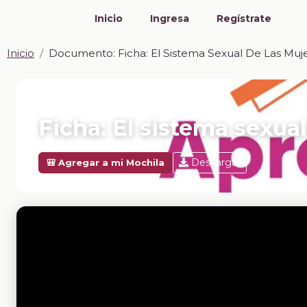
Inicio
Ingresa
Regístrate
Inicio
Documento: Ficha: El Sistema Sexual De Las Muj
📎 DOCUMENTO · DOCX
Ficha: El sistema sexua
Descargar
🎒 Agregar a mi Mochila