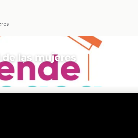
eres
l de las mujeres