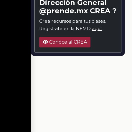
Dirección General
@prende.mx CREA ?
Crea recursos para tus clases.
Regístrate en la NEMD
aquí
.
Conoce al CREA