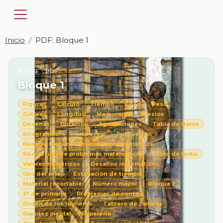
Inicio
PDF: Bloque 1
📎 PDF · PDF
Bloque 1
Figuras
Cálculo
Tiempo
Edad
Peso
Colores
Longitud
Memorama
Precios
Decenas
Duración
Agrupaciones
Tabla de datos
Kilogramos
Tiempo real
Puntuación
Número menor
Problemas matemáticos
Resolución de problemas matemáticos
Libro de texto
Valores numéricos
Desafíos matemáticos
Uso del reloj
Estimación de tiempo
Material recortable
Número mayor
Bloque 1
3° de primaria
Problemas de conteo
Orden de los números
Tablero de canicas
Rapidez mental
Papelería