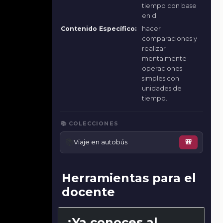
tiempo con base
en d
Contenido Específico:
hacer
comparaciones y
realizar
mentalmente
operaciones
simples con
unidades de
tiempo.
📚 COLECCIONES
📚
Viaje en autobús
🎒
Herramientas para el
docente
¿Ya conoces al