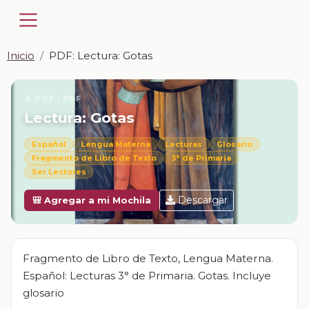
Inicio
PDF: Lectura: Gotas
📎 PDF · PDF
Lectura: Gotas
Español
Lengua Materna
Lecturas
Glosario
Fragmento de Libro de Texto
3° de Primaria
Ser Lectores
Descargar
🎒 Agregar a mi Mochila
Fragmento de Libro de Texto, Lengua Materna.
Español: Lecturas 3° de Primaria. Gotas. Incluye
glosario