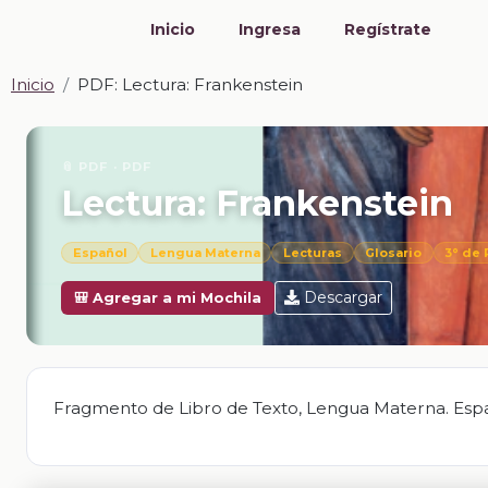
Inicio
Ingresa
Regístrate
Inicio
PDF: Lectura: Frankenstein
📎 PDF · PDF
Lectura: Frankenstein
Español
Lengua Materna
Lecturas
Glosario
3° de 
Descargar
🎒 Agregar a mi Mochila
Fragmento de Libro de Texto, Lengua Materna. Españo