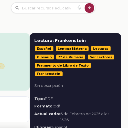
Lectura: Frankenstein
Español
Lengua Materna
Lecturas
Glosario
3° de Primaria
Ser Lectores
Fragmento de Libro de Texto
n
Frankenstein
Sin descripción
Tipo:
PDF
Formato:
pdf
o
Actualizado:
6 de Febrero de 2025 a las
15:26
Idiomas:
Español