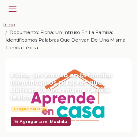
Inicio
Documento: Ficha: Un Intruso En La Familia:
Identificamos Palabras Que Derivan De Una Misma
Familia Léxica
📎 DOCUMENTO · DOCX
Ficha: Un intruso en la familia:
identificamos palabras que
derivan de una misma familia
léxica
Lengua Materna
Descargar
🎒 Agregar a mi Mochila