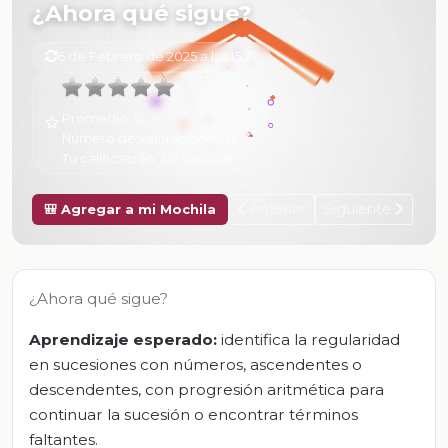
¿Ahora qué sigue?
6 de Febrero de 2025 a las 15:27
Promedio:
0
Número de valoraciones:
0
Tu calificación:
Sin calificar
Anterior
Siguiente
🎒 Agregar a mi Mochila
¿Ahora qué sigue?
Aprendizaje esperado:
identifica la regularidad
en sucesiones con números, ascendentes o
descendentes, con progresión aritmética para
continuar la sucesión o encontrar términos
faltantes.