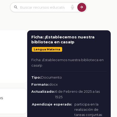
Ficha: ¡Establecemos nuestra
biblioteca en casa!p
Lengua Materna
Ficha: ¡Establecemos nuestra biblioteca en
casa!p
Tipo:
Documento
Formato:
docx
Actualizado:
6 de Febrero de 2025 a las
15:25
os
Apendizaje esperado:
participa en la
realización de
tareas conjuntas: