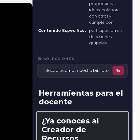
proporciona
ideas, colabora
con otros y
cumple con
Contenido Específico:
participación en
discusiones
grupales.
📚 COLECCIONES
📚
¡Establecemos nuestra biblioteca en casa!p
🎒
Herramientas para el
docente
¿Ya conoces al
Creador de
Recursos