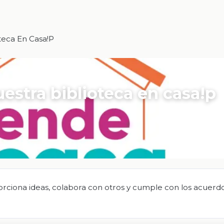
teca En Casa!p
estra biblioteca en casa!p
porciona ideas, colabora con otros y cumple con los acuerd