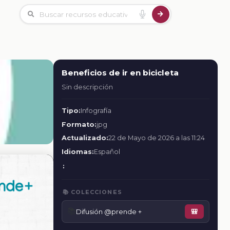
Beneficios de ir en bicicleta
Sin descripción
Tipo:
Infografía
Formato:
jpg
Actualizado:
22 de Mayo de 2026 a las 11:24
Idiomas:
Español
:
📚 COLECCIONES
📚
Difusión @prende +
🎒