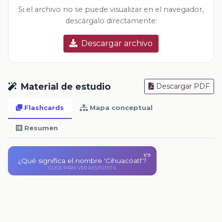
Si el archivo no se puede visualizar en el navegador,
descárgalo directamente:
Descargar archivo
Material de estudio
Descargar PDF
Flashcards
Mapa conceptual
Resumen
1/9
¿Qué significa el nombre 'Cihuacóatl'?
Significa «serpiente de la cintura».
CLICK PARA VER RESPUESTA
CLICK PARA VOLVER