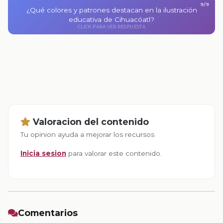
9/9
El fondo es azul grisáceo con detalles decorativos en
¿Qué colores y patrones destacan en la ilustración
amarillo que evocan patrones geométricos
educativa de Cihuacóatl?
CLICK PARA VER RESPUESTA
prehispánicos.
CLICK PARA VOLVER
Valoracion del contenido
Tu opinion ayuda a mejorar los recursos
Inicia sesion
para valorar este contenido.
Comentarios