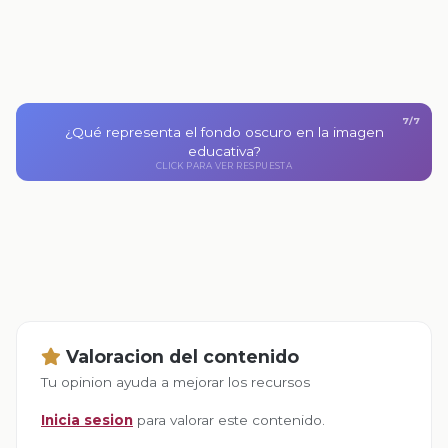
7/7
¿Qué representa el fondo oscuro en la imagen
El fondo oscuro simula el espacio y facilita la
comprensión del tema.
educativa?
CLICK PARA VER RESPUESTA
CLICK PARA VOLVER
Valoracion del contenido
Tu opinion ayuda a mejorar los recursos
Inicia sesion
para valorar este contenido.