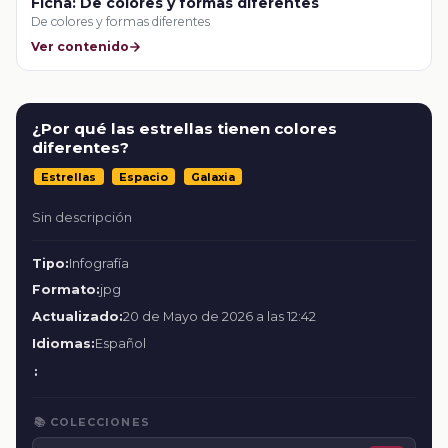
Ficha: De colores y formas diferentes
De colores y formas diferentes
Ver contenido
¿Por qué las estrellas tienen colores
diferentes?
Estrellas
Espacio
Galaxia
Sin descripción
Tipo:
Infografía
Formato:
jpg
Actualizado:
20 de Mayo de 2026 a las 12:42
Idiomas:
Español
:
📚 COLECCIONES