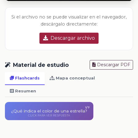
Si el archivo no se puede visualizar en el navegador,
descárgalo directamente:
Descargar archivo
Material de estudio
Descargar PDF
Flashcards
Mapa conceptual
Resumen
1/7
¿Qué indica el color de una estrella?
El color de una estrella indica su temperatura.
CLICK PARA VER RESPUESTA
CLICK PARA VOLVER