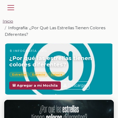
Inicio
Infografía: ¿Por Qué Las Estrellas Tienen Colores
Diferentes?
📎 INFOGRAFÍA · JPG
¿Por qué las estrellas tienen
colores diferentes?
Estrellas
Espacio
Galaxia
Descargar
🎒 Agregar a mi Mochila