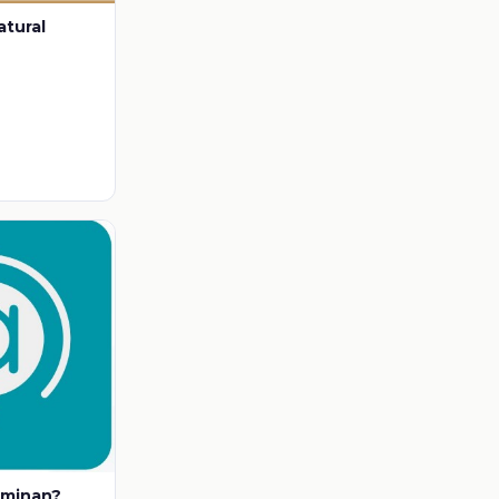
atural
iminan?