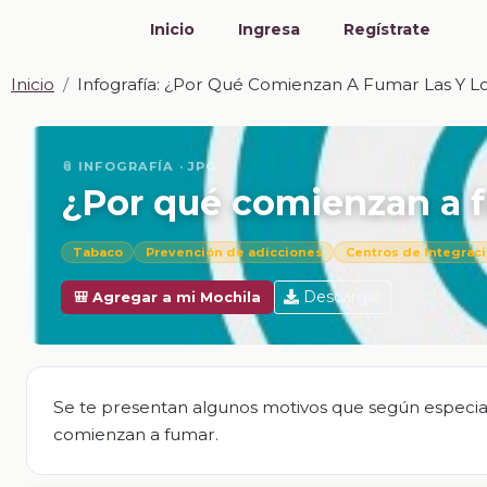
Inicio
Ingresa
Regístrate
Inicio
Infografía: ¿Por Qué Comienzan A Fumar Las Y L
📎 INFOGRAFÍA · JPG
¿Por qué comienzan a f
Tabaco
Prevención de adicciones
Centros de Integraci
Descargar
🎒 Agregar a mi Mochila
Se te presentan algunos motivos que según especialis
comienzan a fumar.