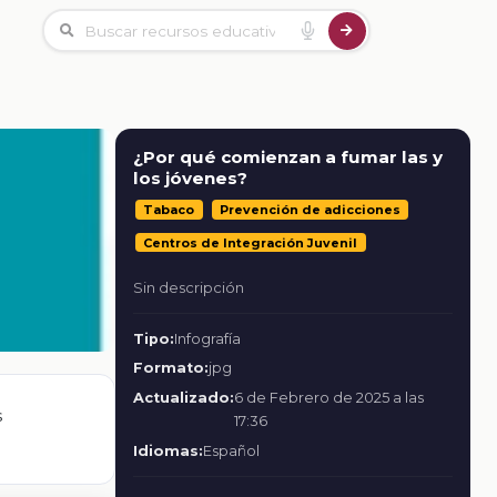
¿Por qué comienzan a fumar las y
los jóvenes?
Tabaco
Prevención de adicciones
Centros de Integración Juvenil
Sin descripción
Tipo:
Infografía
Formato:
jpg
Actualizado:
6 de Febrero de 2025 a las
s
17:36
Idiomas:
Español