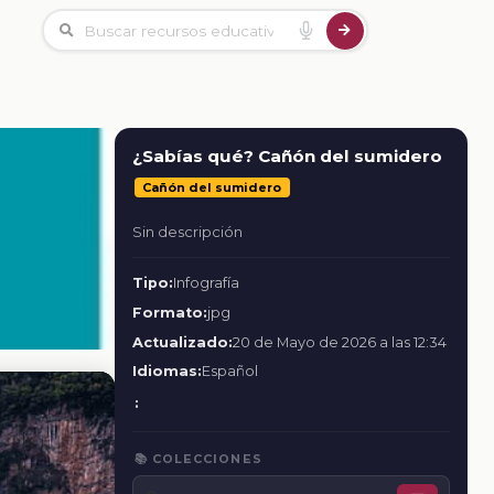
¿Sabías qué? Cañón del sumidero
Cañón del sumidero
Sin descripción
Tipo:
Infografía
Formato:
jpg
Actualizado:
20 de Mayo de 2026 a las 12:34
Idiomas:
Español
:
📚 COLECCIONES