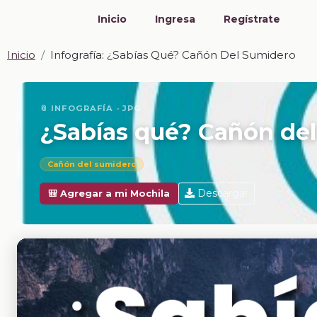
Inicio
Ingresa
Regístrate
Inicio
Infografía: ¿Sabías Qué? Cañón Del Sumidero
📎 INFOGRAFÍA · JPG
¿Sabías qué? Cañón de
Cañón del sumidero
Descargar
🎒 Agregar a mi Mochila