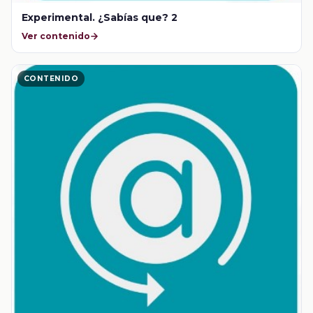
Experimental. ¿Sabías que? 2
Ver contenido
CONTENIDO