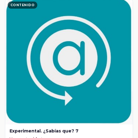
CONTENIDO
Experimental. ¿Sabías que? 7