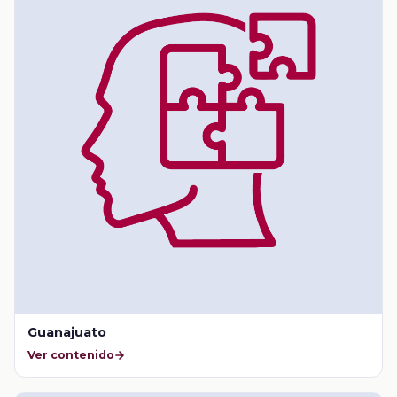
Guanajuato
Ver contenido