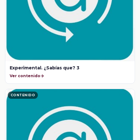
Experimental. ¿Sabías que? 3
Ver contenido
CONTENIDO