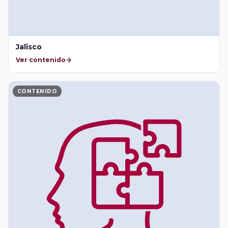
Jalisco
Ver contenido
CONTENIDO