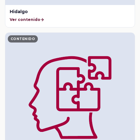
Hidalgo
Ver contenido
CONTENIDO