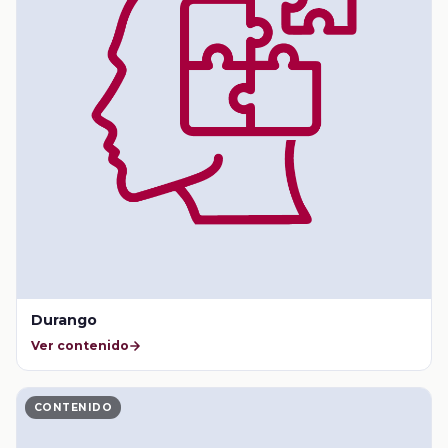
Durango
Ver contenido
CONTENIDO