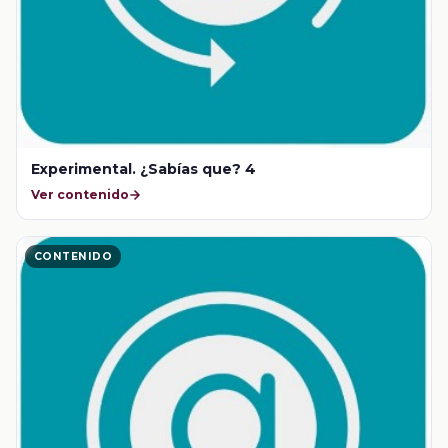
Experimental. ¿Sabías que? 4
Ver contenido
CONTENIDO