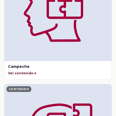
Campeche
Ver contenido
CONTENIDO