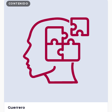
CONTENIDO
Guerrero