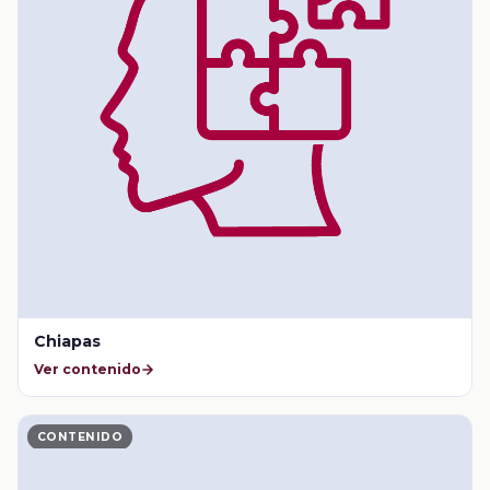
Chiapas
Ver contenido
CONTENIDO