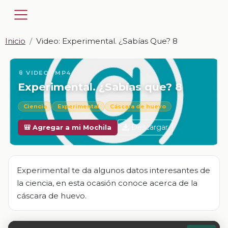
Inicio
Video: Experimental. ¿Sabías Que? 8
📎 VIDEO · MP4
Experimental. ¿Sabías que? 8
Ciencia
Experimental
Cáscara de huevo
Descargar
🎒 Agregar a mi Mochila
Experimental te da algunos datos interesantes de
la ciencia, en esta ocasión conoce acerca de la
cáscara de huevo.