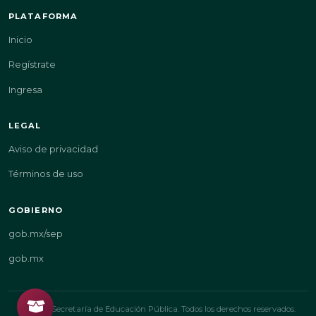
PLATAFORMA
Inicio
Regístrate
Ingresa
LEGAL
Aviso de privacidad
Términos de uso
GOBIERNO
gob.mx/sep
gob.mx
© 2026 Secretaría de Educación Pública. Todos los derechos reservados.