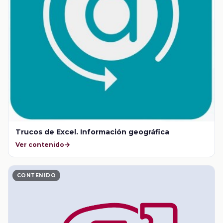
Trucos de Excel. Información geográfica
Ver contenido
CONTENIDO