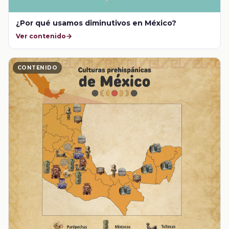
¿Por qué usamos diminutivos en México?
Ver contenido
CONTENIDO