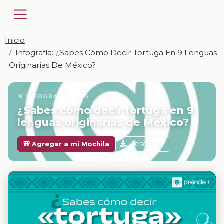
Inicio
Infografía: ¿Sabes Cómo Decir Tortuga En 9 Lenguas
Originarias De México?
📎 INFOGRAFÍA · JPG
¿Sabes cómo decir tortuga en 9
lenguas originarias de México?
Descargar
🎒 Agregar a mi Mochila