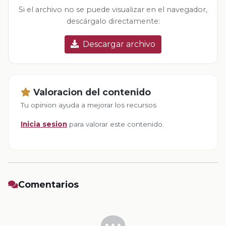
Si el archivo no se puede visualizar en el navegador,
descárgalo directamente:
Descargar archivo
Valoracion del contenido
Tu opinion ayuda a mejorar los recursos
Inicia sesion
para valorar este contenido.
Comentarios