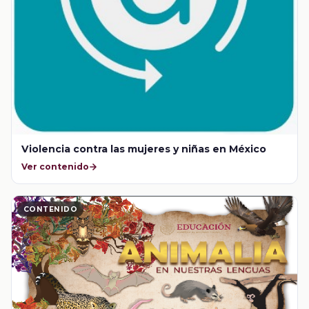
Violencia contra las mujeres y niñas en México
Ver contenido
CONTENIDO