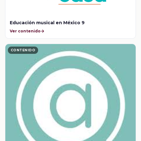
Educación musical en México 9
Ver contenido
CONTENIDO