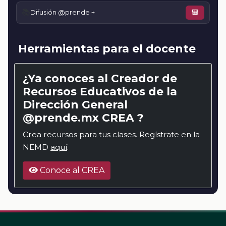
📚
Difusión @prende +
🎒
Herramientas para el docente
¿Ya conoces al Creador de
Recursos Educativos de la
Dirección General
@prende.mx CREA ?
Crea recursos para tus clases. Regístrate en la
NEMD
aquí
.
Conoce al CREA