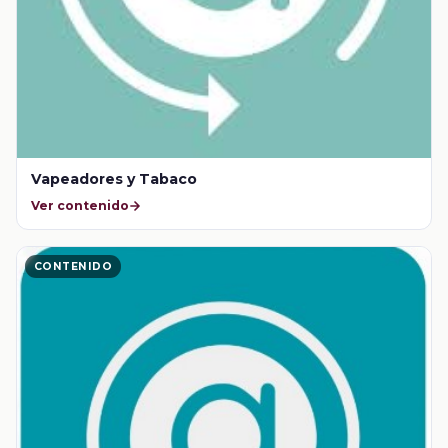
Vapeadores y Tabaco
Ver contenido
CONTENIDO