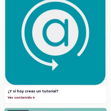
¿Y si hoy creas un tutorial?
Ver contenido