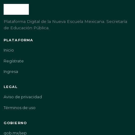
Plataforma Digital de la Nueva Escuela Mexicana. Secretaría
de Educación Pública.
PLATAFORMA
Inicio
Regístrate
Ingresa
LEGAL
Aviso de privacidad
Términos de uso
GOBIERNO
gob.mx/sep