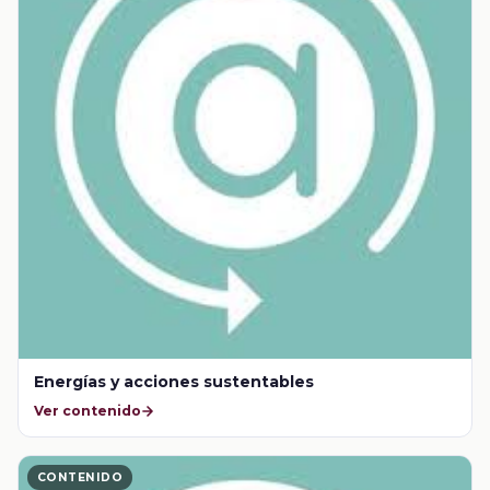
Energías y acciones sustentables
Ver contenido
CONTENIDO