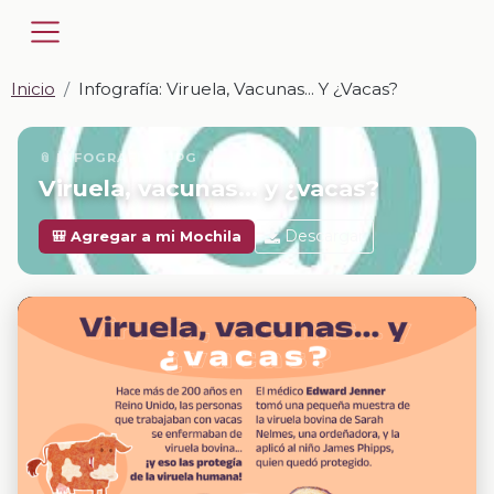
Inicio
Infografía: Viruela, Vacunas... Y ¿vacas?
📎 INFOGRAFÍA · JPG
Viruela, vacunas... y ¿vacas?
Descargar
🎒 Agregar a mi Mochila