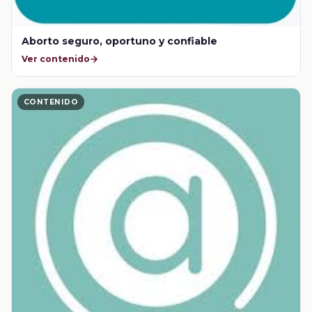
Aborto seguro, oportuno y confiable
Ver contenido
CONTENIDO