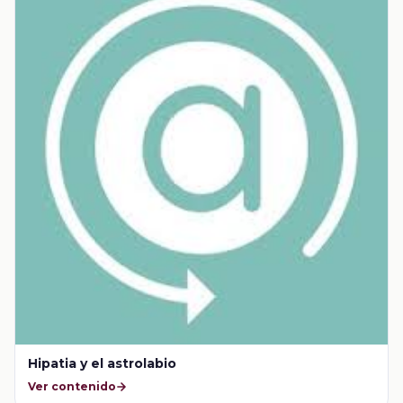
Hipatia y el astrolabio
Ver contenido