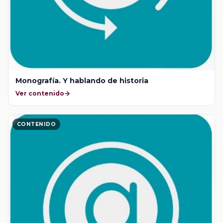
Monografía. Y hablando de historia
Ver contenido
CONTENIDO