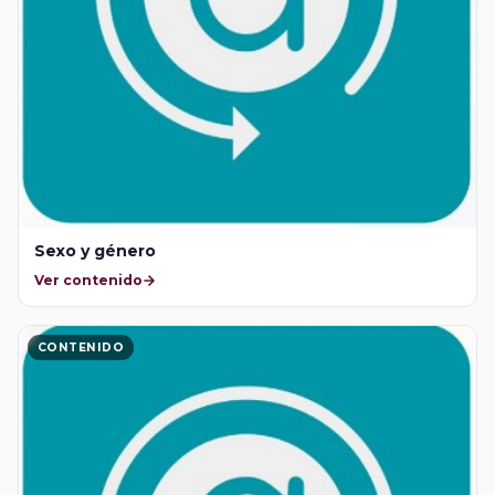
Sexo y género
Ver contenido
CONTENIDO