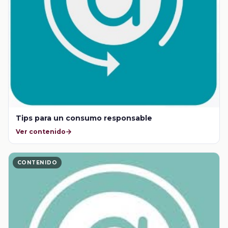
Tips para un consumo responsable
Ver contenido
CONTENIDO