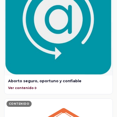
Aborto seguro, oportuno y confiable
Ver contenido
CONTENIDO