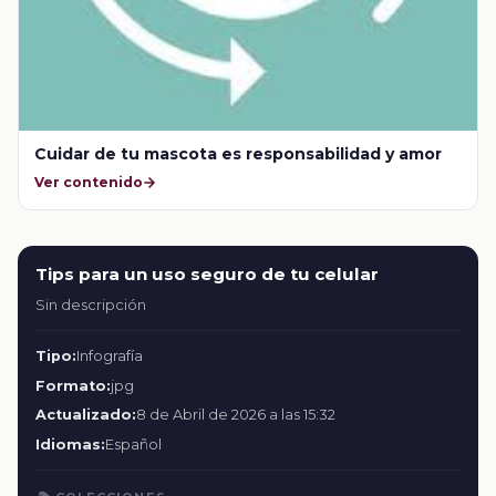
Cuidar de tu mascota es responsabilidad y amor
Ver contenido
Tips para un uso seguro de tu celular
Sin descripción
Tipo:
Infografía
Formato:
jpg
Actualizado:
8 de Abril de 2026 a las 15:32
Idiomas:
Español