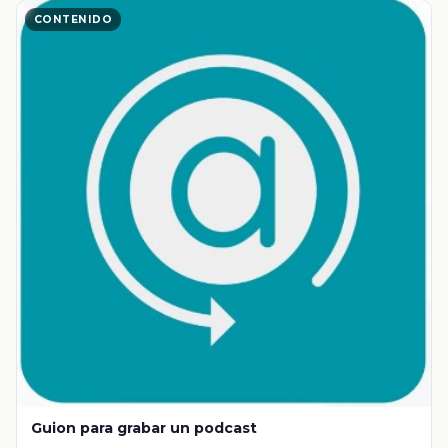
CONTENIDO
Guion para grabar un podcast