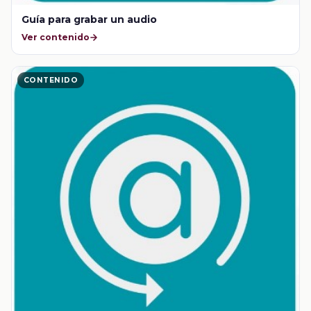
Guía para grabar un audio
Ver contenido
CONTENIDO