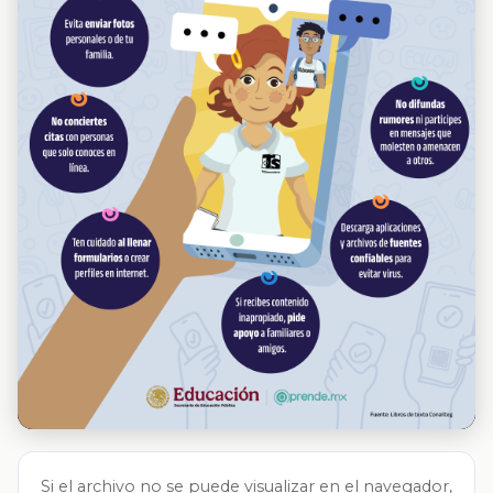
Si el archivo no se puede visualizar en el navegador,