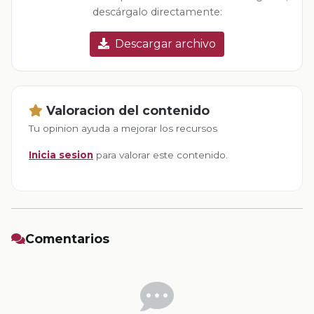
descárgalo directamente:
Descargar archivo
Valoracion del contenido
Tu opinion ayuda a mejorar los recursos
Inicia sesion
para valorar este contenido.
Comentarios