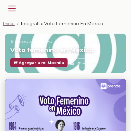
Inicio
Infografía: Voto Femenino En México
📎 INFOGRAFÍA · JPG
Voto femenino en México
Descargar
🎒 Agregar a mi Mochila