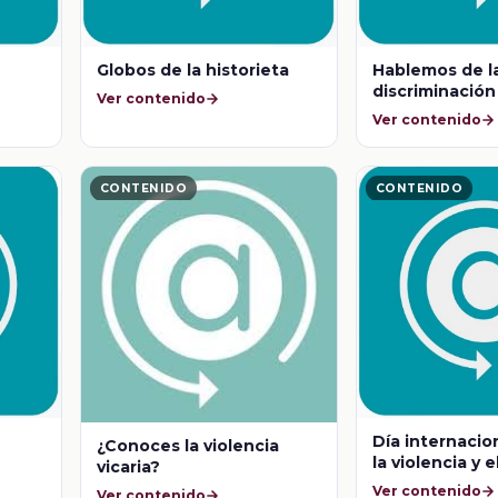
Globos de la historieta
Hablemos de l
discriminación
Ver contenido
?
Ver contenido
CONTENIDO
CONTENIDO
Día internacio
¿Conoces la violencia
la violencia y 
vicaria?
la escuela
Ver contenido
Ver contenido