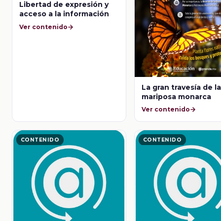
Libertad de expresión y
acceso a la información
Ver contenido
La gran travesía de l
mariposa monarca
Ver contenido
CONTENIDO
CONTENIDO