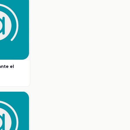
ante el