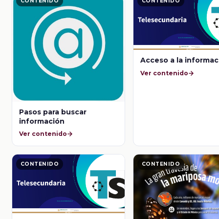
CONTENIDO
CONTENIDO
Acceso a la informac
Ver contenido
Pasos para buscar
información
Ver contenido
CONTENIDO
CONTENIDO