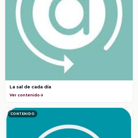
La sal de cada día
Ver contenido
CONTENIDO