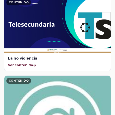
CONTENIDO
La no violencia
Ver contenido
CONTENIDO