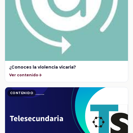
¿Conoces la violencia vicaria?
Ver contenido
CONTENIDO