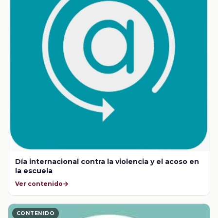
Día internacional contra la violencia y el acoso en
la escuela
Ver contenido
CONTENIDO