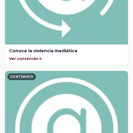
Conoce la violencia mediática
Ver contenido
CONTENIDO