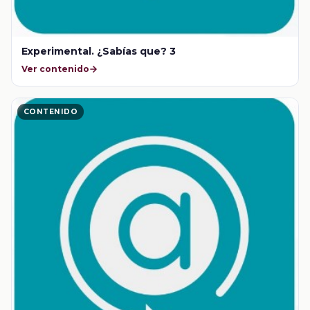
Experimental. ¿Sabías que? 3
Ver contenido
CONTENIDO