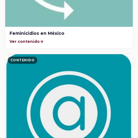
Feminicidios en México
Ver contenido
CONTENIDO