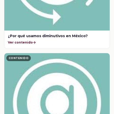
¿Por qué usamos diminutivos en México?
Ver contenido
CONTENIDO