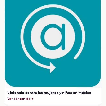
Violencia contra las mujeres y niñas en México
Ver contenido