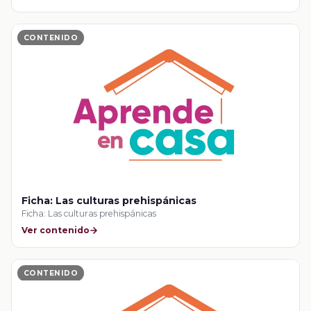
CONTENIDO
Ficha: Las culturas prehispánicas
Ficha: Las culturas prehispánicas
Ver contenido
CONTENIDO