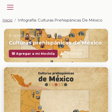
Inicio
Infografía: Culturas Prehispánicas De México
📎 INFOGRAFÍA · JPG
Culturas prehispánicas de México
Descargar
🎒 Agregar a mi Mochila