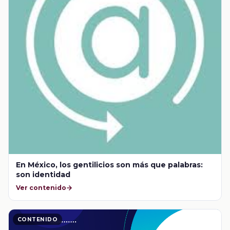
En México, los gentilicios son más que palabras:
son identidad
Ver contenido
CONTENIDO