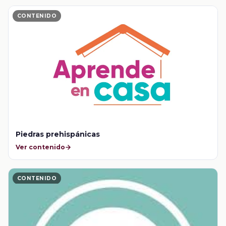
CONTENIDO
Piedras prehispánicas
Ver contenido
CONTENIDO