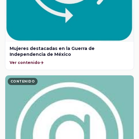
Mujeres destacadas en la Guerra de
Independencia de México
Ver contenido
CONTENIDO