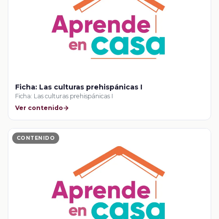
Ficha: Las culturas prehispánicas I
Ficha: Las culturas prehispánicas I
Ver contenido
CONTENIDO