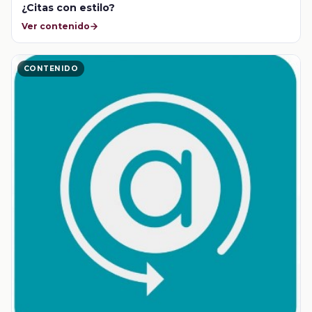
¿Citas con estilo?
Ver contenido
CONTENIDO