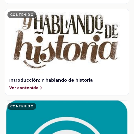
CONTENIDO
Introducción: Y hablando de historia
Ver contenido
CONTENIDO