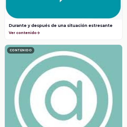
Durante y después de una situación estresante
Ver contenido
CONTENIDO