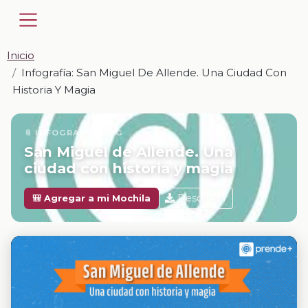
Inicio
Infografía: San Miguel De Allende. Una Ciudad Con
Historia Y Magia
📎 INFOGRAFÍA · JPG
San Miguel de Allende. Una
ciudad con historia y magia
Descargar
🎒 Agregar a mi Mochila