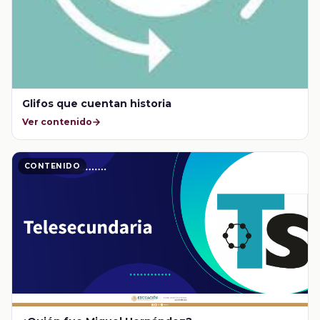
Glifos que cuentan historia
Ver contenido
CONTENIDO