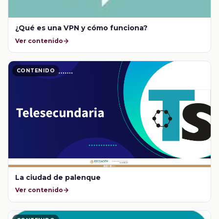
¿Qué es una VPN y cómo funciona?
Ver contenido
CONTENIDO
La ciudad de palenque
Ver contenido