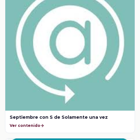
Septiembre con S de Solamente una vez
Ver contenido