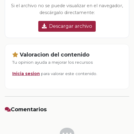
Si el archivo no se puede visualizar en el navegador,
descárgalo directamente:
Descargar archivo
Valoracion del contenido
Tu opinion ayuda a mejorar los recursos
Inicia sesion
para valorar este contenido.
Comentarios