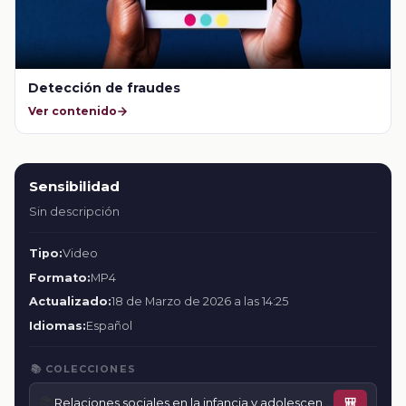
Detección de fraudes
Ver contenido
Sensibilidad
Sin descripción
Tipo:
Video
Formato:
MP4
Actualizado:
18 de Marzo de 2026 a las 14:25
Idiomas:
Español
📚 COLECCIONES
📚
Relaciones sociales en la infancia y adolescencia
🎒