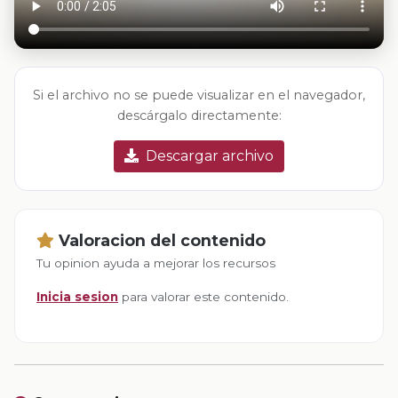
Si el archivo no se puede visualizar en el navegador,
descárgalo directamente:
Descargar archivo
Valoracion del contenido
Tu opinion ayuda a mejorar los recursos
Inicia sesion
para valorar este contenido.