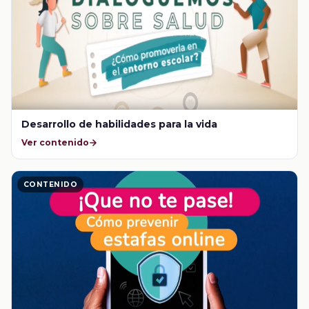
Desarrollo de habilidades para la vida
Ver contenido
CONTENIDO