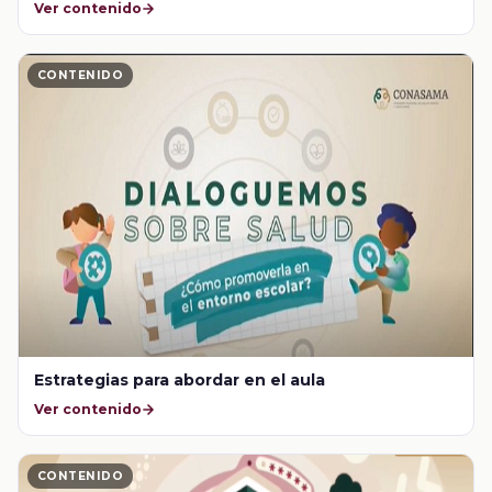
Ver contenido
CONTENIDO
Estrategias para abordar en el aula
Ver contenido
CONTENIDO