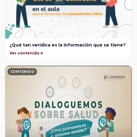
¿Qué tan verídica es la información que se tiene?
Ver contenido
CONTENIDO