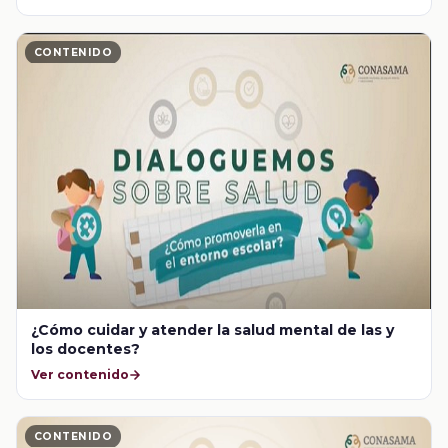
CONTENIDO
¿Cómo cuidar y atender la salud mental de las y
los docentes?
Ver contenido
CONTENIDO