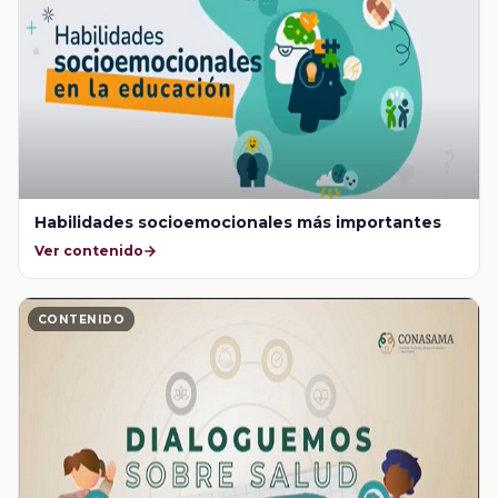
Habilidades socioemocionales más importantes
Ver contenido
CONTENIDO