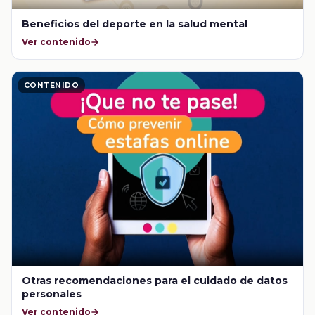
Beneficios del deporte en la salud mental
Ver contenido
CONTENIDO
Otras recomendaciones para el cuidado de datos
personales
Ver contenido