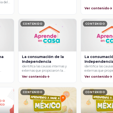
ia del
Ver contenido
CONTENIDO
CONTENIDO
na
La consumación de la
La consumació
Independencia
Independenci
identifica las causas internas y
identifica las causa
externas que propiciaron la
externas que propi
ncia
consumación de la …
consumación de la
Ver contenido
Ver contenido
CONTENIDO
CONTENIDO