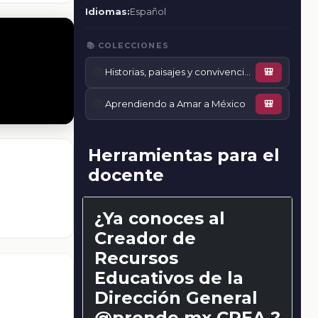
Idiomas:
Español
📚 COLECCIONES
📚
Historias, paisajes y convivencia en mi localidad
🎒
📚
Aprendiendo a Amar a México
🎒
Herramientas para el
docente
¿Ya conoces al
Creador de
Recursos
Educativos de la
Dirección General
@prende.mx CREA ?