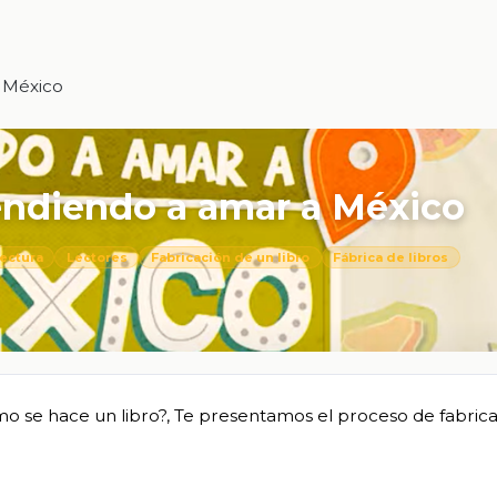
A México
rendiendo a amar a México
ectura
Lectores
Fabricación de un libro
Fábrica de libros
o se hace un libro?, Te presentamos el proceso de fabric