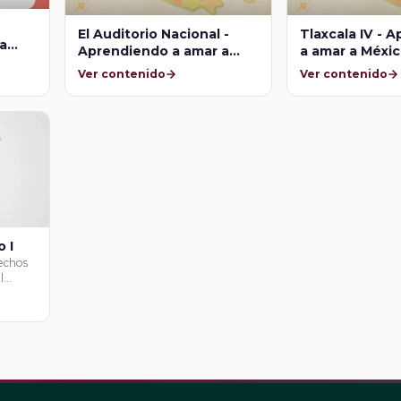
El Auditorio Nacional -
Tlaxcala IV - 
a
Aprendiendo a amar a
a amar a Méxi
México
Ver contenido
Ver contenido
 I
echos
l
cia …