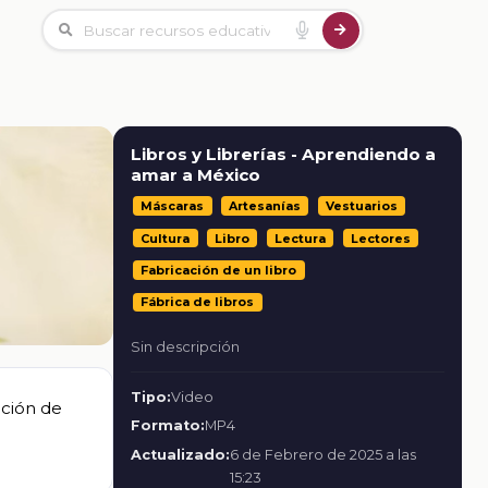
Libros y Librerías - Aprendiendo a
amar a México
Máscaras
Artesanías
Vestuarios
Cultura
Libro
Lectura
Lectores
Fabricación de un libro
Fábrica de libros
Sin descripción
Tipo:
Video
ación de
Formato:
MP4
Actualizado:
6 de Febrero de 2025 a las
15:23