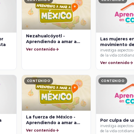
Nezahualcóyotl -
or
Las mujeres en
Aprendiendo a amar a
sta
movimiento d
México
Ver contenido
Independenci
investiga aspectos 
de la vida cotidian
Ver contenido
CONTENIDO
CONTENIDO
La fuerza de México -
a
Por culpa de u
Aprendiendo a amar a
investiga aspectos 
México
Ver contenido
de la vida cotidian