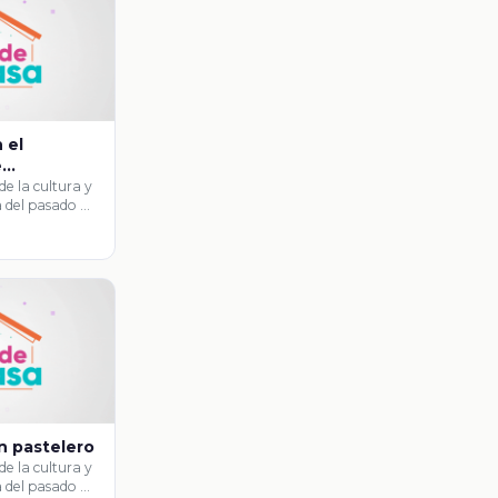
 el
e
a
de la cultura y
a del pasado …
n pastelero
de la cultura y
a del pasado …