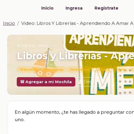
Inicio
Ingresa
Regístrate
Inicio
Video: Libros Y Librerías - Aprendiendo A Amar 
📎 VIDEO · MP4
Libros y Librerías - Ap
Máscaras
Artesanías
Vestuarios
Cultura
Libro
L
Descargar
🎒 Agregar a mi Mochila
En algún momento, ¿te has llegado a preguntar com
uno.