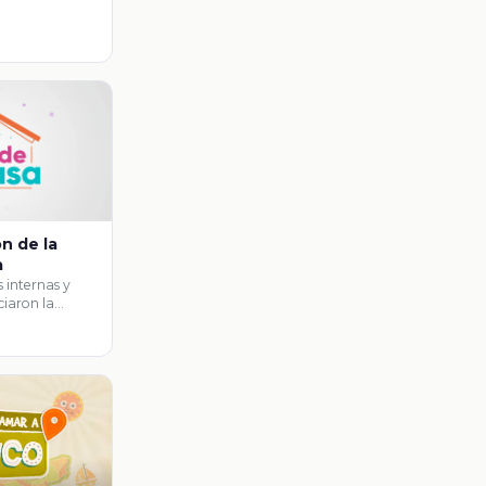
n de la
a
s internas y
ciaron la
 …