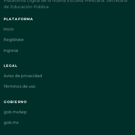
Plataforma Digital de la Nueva Escuela Mexicana. Secretaría
de Educación Pública.
PLATAFORMA
Inicio
Regístrate
Ingresa
LEGAL
Aviso de privacidad
Términos de uso
GOBIERNO
gob.mx/sep
gob.mx