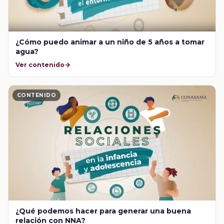
¿Cómo puedo animar a un niño de 5 años a tomar
agua?
Ver contenido
CONTENIDO
¿Qué podemos hacer para generar una buena
relación con NNA?