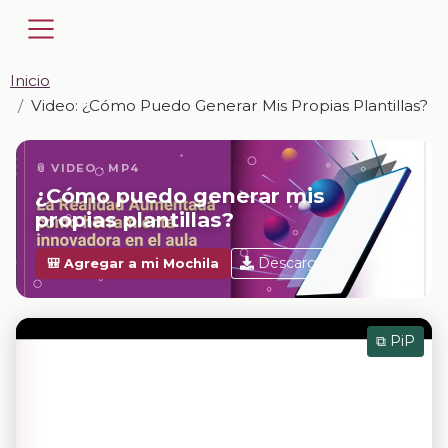
Inicio
Video: ¿Cómo Puedo Generar Mis Propias Plantillas?
📎 VIDEO · MP4
¿Cómo puedo generar mis
propias plantillas?
Descargar
🎒 Agregar a mi Mochila
⧉ PiP