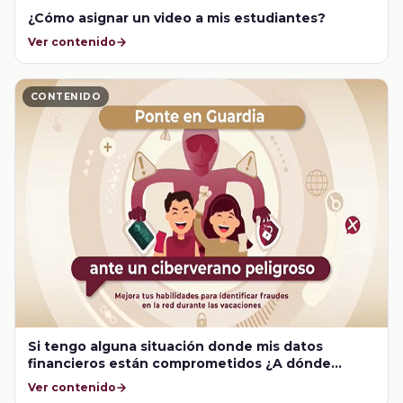
¿Cómo asignar un video a mis estudiantes?
Ver contenido
CONTENIDO
Si tengo alguna situación donde mis datos
financieros están comprometidos ¿A dónde
puedo llamar?
Ver contenido