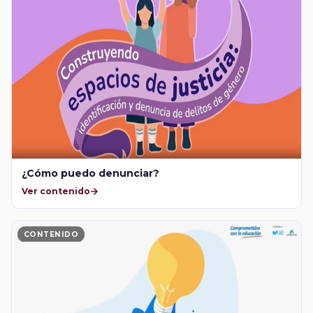
¿Cómo puedo denunciar?
Ver contenido
CONTENIDO