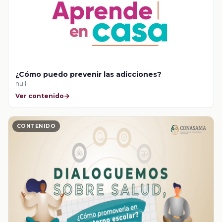
¿Cómo puedo prevenir las adicciones?
null
Ver contenido
CONTENIDO