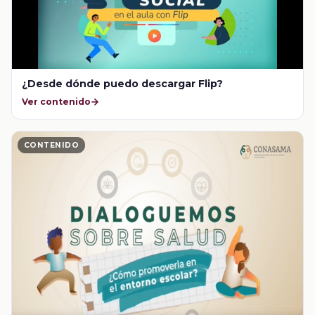
¿Desde dónde puedo descargar Flip?
Ver contenido
CONTENIDO