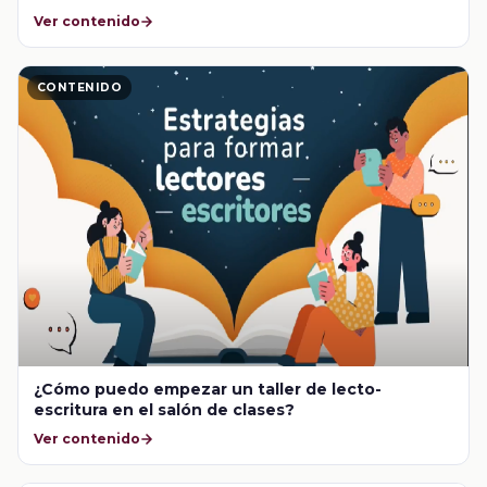
Ver contenido
CONTENIDO
¿Cómo puedo empezar un taller de lecto-
escritura en el salón de clases?
Ver contenido