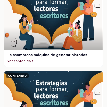
La asombrosa máquina de generar historias
Ver contenido
CONTENIDO