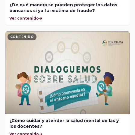
¿De qué manera se pueden proteger los datos
bancarios si ya fui víctima de fraude?
Ver contenido
CONTENIDO
¿Cómo cuidar y atender la salud mental de las y
los docentes?
Ver contenido