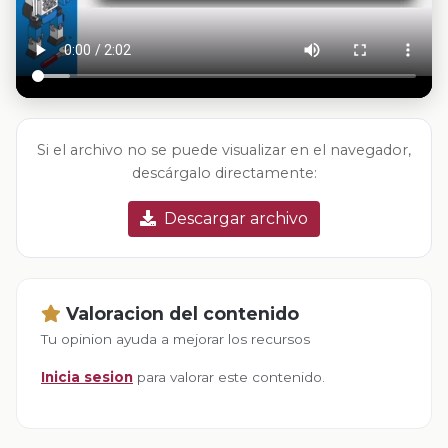
Si el archivo no se puede visualizar en el navegador,
descárgalo directamente:
Descargar archivo
Valoracion del contenido
Tu opinion ayuda a mejorar los recursos
Inicia sesion
para valorar este contenido.