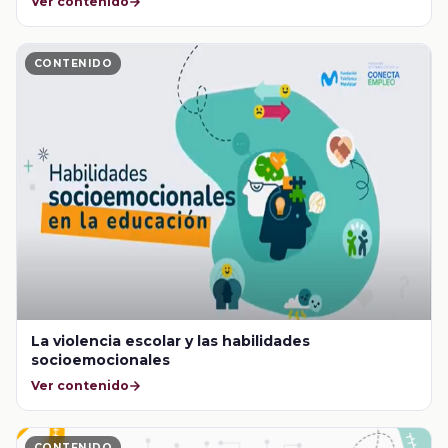
Ver contenido
CONTENIDO
La violencia escolar y las habilidades
socioemocionales
Ver contenido
CONTENIDO