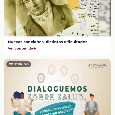
Nuevas canciones, distintas dificultades
Ver contenido
CONTENIDO