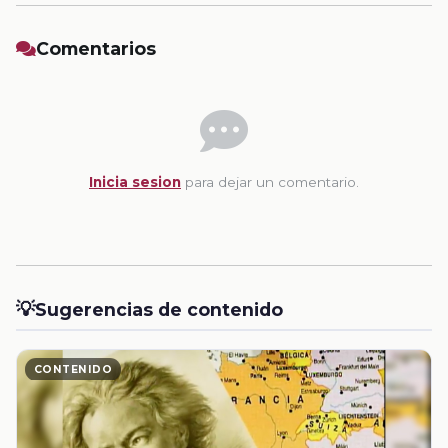
Comentarios
Inicia sesion
para dejar un comentario.
💡
Sugerencias de contenido
CONTENIDO