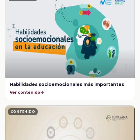
Habilidades socioemocionales más importantes
Ver contenido
CONTENIDO