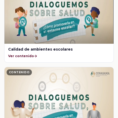
Calidad de ambientes escolares
Ver contenido
CONTENIDO