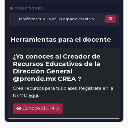
📚 COLECCIONES
📚
Transforma tu aula en un espacio creativo
🎒
Herramientas para el docente
¿Ya conoces al Creador de
Recursos Educativos de la
Dirección General
@prende.mx CREA ?
Crea recursos para tus clases. Regístrate en la
NEMD
aquí
.
Conoce al CREA