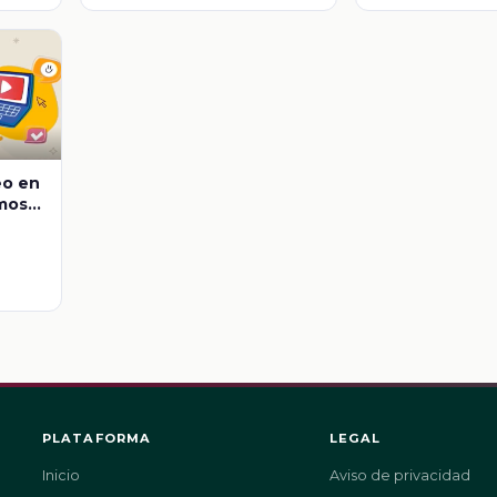
eo en
amos
PLATAFORMA
LEGAL
Inicio
Aviso de privacidad
.