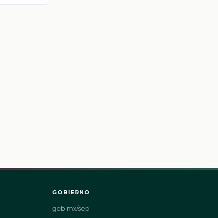
GOBIERNO
gob.mx/sep