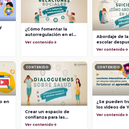
y
¿Cómo fomentar la
autorregulación en el
Abordaje de l
aula?
escolar despu
Ver contenido
evento de suic
Ver contenido
aula
CONTENIDO
CONTENIDO
eo en
¿Se pueden tr
los videos de
Crear un espacio de
Ver contenido
confianza para las
adolescencias
Ver contenido