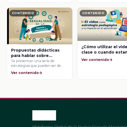
CONTENIDO
CONTENIDO
¿Cómo utilizar el vid
Propuestas didácticas
clase o cuando est
para hablar sobre
en el aula?
Ver contenido
sexualidad en el aula
Se presentan una serie de
estrategias que pueden ser de
utilidad en …
Ver contenido
Plataforma Digital de la Nueva Escuela Mexicana