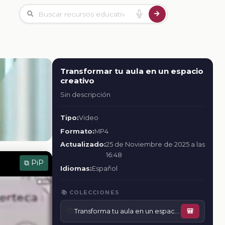
Transformar tu aula en un espacio
creativo
Sin descripción
Tipo:
Video
Formato:
MP4
Actualizado:
25 de Noviembre de 2025 a las
16:48
⧉ PiP
Idiomas:
Español
📚 COLECCIONES
📚
Transforma tu aula en un espacio creativo
🎒