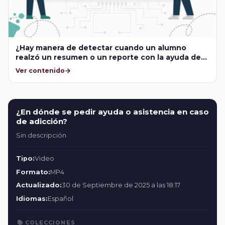
¿Hay manera de detectar cuando un alumno
realzó un resumen o un reporte con la ayuda de
IA?
Ver contenido
¿En dónde se pedir ayuda o asistencia en caso
de adicción?
Sin descripción
Tipo:
Video
Formato:
MP4
Actualizado:
30 de Septiembre de 2025 a las 18:17
Idiomas:
Español
📚 COLECCIONES