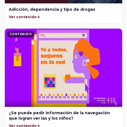
Adicción, dependencia y tipo de drogas
Ver contenido
CONTENIDO
¿Se puede pedir información de la navegación
que logran ver las y los niños?
Ver contenido