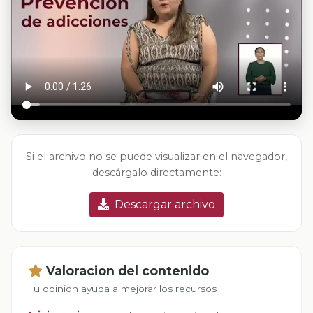
Si el archivo no se puede visualizar en el navegador,
descárgalo directamente:
Descargar archivo
Valoracion del contenido
Tu opinion ayuda a mejorar los recursos