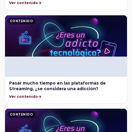
Ver contenido
CONTENIDO
Pasar mucho tiempo en las plataformas de
Streaming, ¿se considera una adicción?
Ver contenido
CONTENIDO