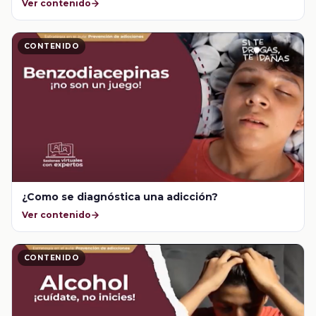
Ver contenido
CONTENIDO
¿Como se diagnóstica una adicción?
Ver contenido
CONTENIDO